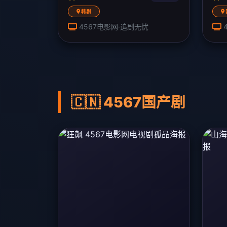
韩剧
4567电影网·追剧无忧
🇨🇳 4567国产剧