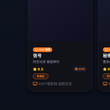
4567剧集
信号
秘
时空对讲 悬疑神作
曹承
9.5
9
2016
韩剧
4567电影网·追剧无忧