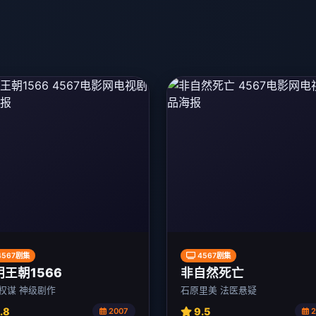
4567剧集
4567剧集
明王朝1566
非自然死亡
权谋 神级剧作
石原里美 法医悬疑
.8
9.5
2007
2