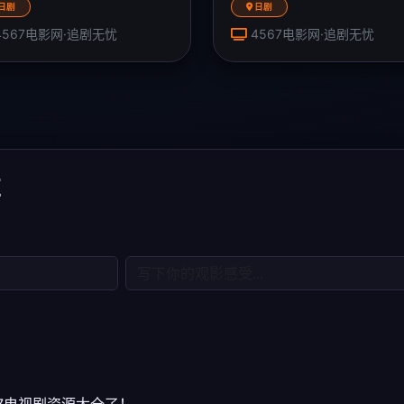
日剧
日剧
4567电影网·追剧无忧
4567电影网·追剧无忧
享