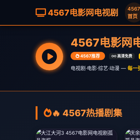
4567
4567电影网电视剧
首页
4567电影网电
4567推荐
高清免费
电视剧·电影·综艺·动漫 —
每一
🔥 4567热播剧集