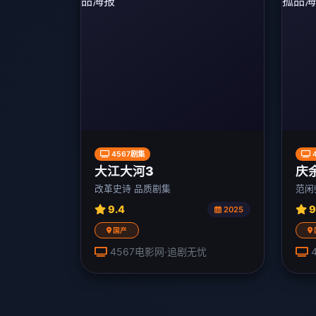
4567剧集
大江大河3
庆
改革史诗 品质剧集
范闲
9.4
9
2025
国产
4567电影网·追剧无忧