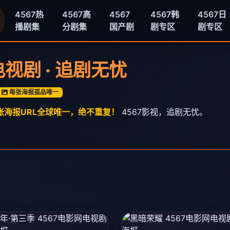
4567热
4567高
4567
4567韩
4567日
播剧集
分剧集
国产剧
剧专区
剧专区
视剧 · 追剧无忧
每张海报孤品唯一
张海报URL全球唯一，绝不重复！
4567影视，追剧无忧。