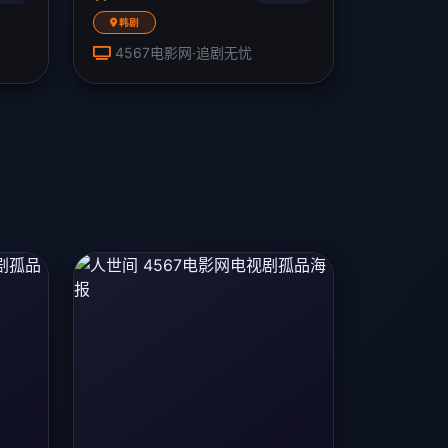
韩剧
4567电影网·追剧无忧