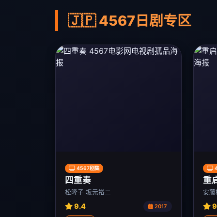
🇯🇵 4567日剧专区
4567剧集
四重奏
重
松隆子 坂元裕二
安藤
9.4
9
2017