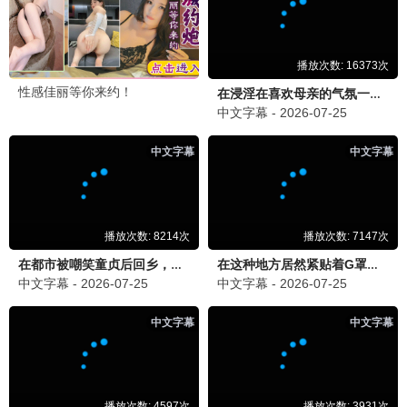
国产
4567电影网·追剧无忧
🇰🇷 4567韩剧专区