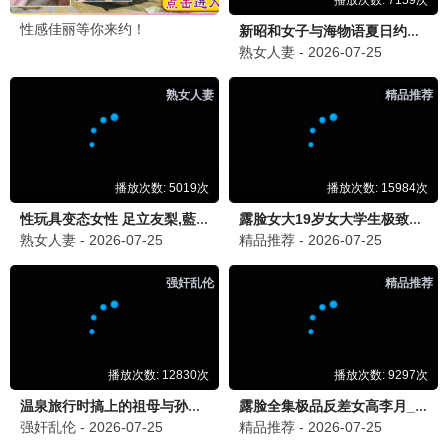
9.5
2022
国产
4567电影网·追剧无忧
4567剧集
山海情
扶贫史诗 闽宁协作