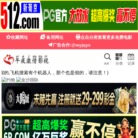
4567电影网电视剧
4567电影网电视剧 · 追剧无忧
4567推荐
高清免费
每张海报孤品唯一
电视剧·电影·综艺·动漫 —
每一张海报URL全球唯一，绝不重
复！
4567影视，追剧无忧。