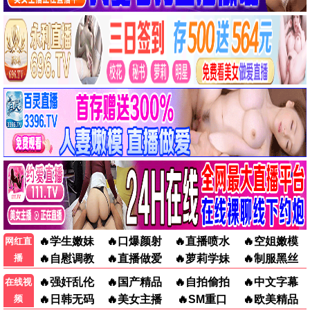
4567剧集
唐朝诡事录·西行
大唐奇案 悬疑巨制
9.7
2025
国产
4567电影网·追剧无忧