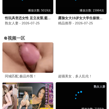
扫黑大剧 张译张颂文
9.4
2023
国产
4567电影网·追剧无忧
4567剧集
人世间
五十年中国百姓生活史