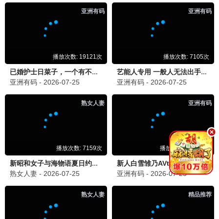
🇨🇳 4567国产剧
4567剧集
狂飙