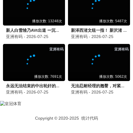
机智医生生活
申源浩 温暖群像
9.5
2020
韩剧
4567电影网·追剧无忧
🇯🇵 4567日剧专区