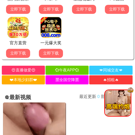
韩剧
4567电影网·追剧无忧
4567剧集
非自然死亡
石原里美 法医悬疑
9.5
2018
日剧