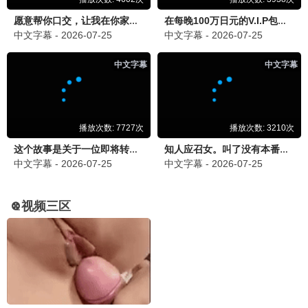
4567电影网·追剧无忧
🇰🇷 4567韩剧专区