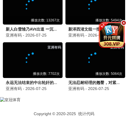
信号
时空对讲 悬疑神作
9.5
2016
韩剧
4567电影网·追剧无忧
4567剧集
秘密森林