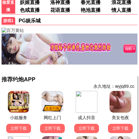
4567剧集
黑暗荣耀
宋慧乔复仇爽剧
9.4
2022
韩剧
4567电影网·追剧无忧