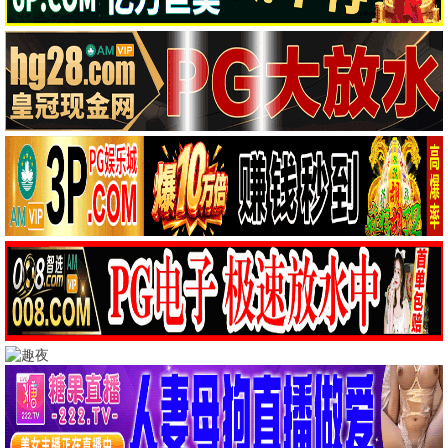
🔥 4567热播剧集
4567剧集
我的解放日志
丧愈神剧
9.6
2022
韩剧
4567电影网·追剧无忧