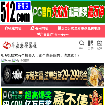
4567电影网电视剧
4567电影网电视剧 · 追剧无忧
4567推荐
高清免费
每张海报孤品唯一
电视剧·电影·综艺·动漫 —
每一张海报URL全球唯一，绝不重
复！
4567影视，追剧无忧。