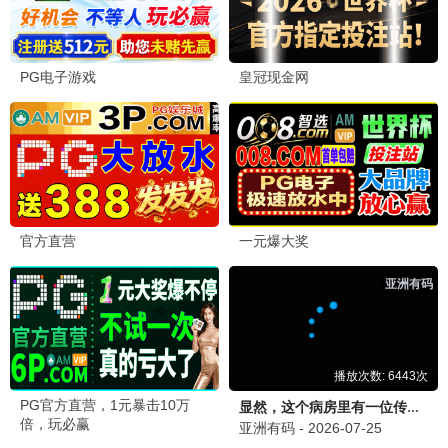
4567剧集
大明王朝1566
历史权谋 神级剧作
9.8
2007
国产
4567电影网·追剧无忧