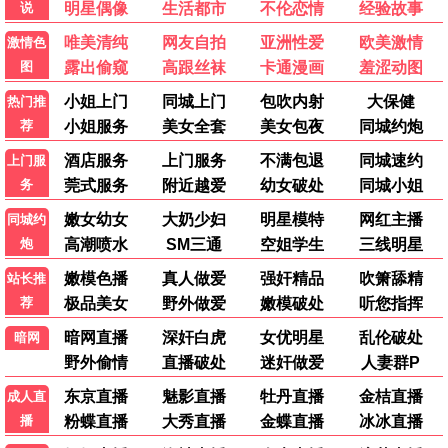
4567剧集
大江大河3
改革史诗 品质剧集
9.4
2025
国产
4567电影网·追剧无忧