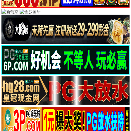
🔥 4567热播剧集
4567剧集
唐朝诡事录·西行
大唐奇案 悬疑巨制
9.7
2025
国产
4567电影网·追剧无忧