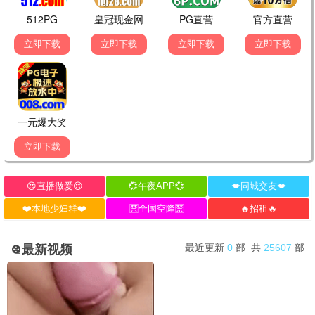
4567电影网·追剧无忧
4567剧集
非自然死亡
石原里美 法医悬疑
9.5
2018
日剧
4567电影网·追剧无忧