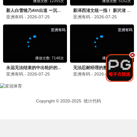
4567剧集
重启人生
安藤樱 循环人生
9.6
2023
日剧
4567电影网·追剧无忧