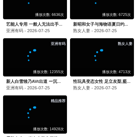
9.4
2021
国产
4567电影网·追剧无忧
4567剧集
狂飙
扫黑大剧 张译张颂文