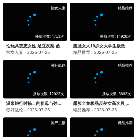
国产
4567电影网·追剧无忧
🇰🇷 4567韩剧专区