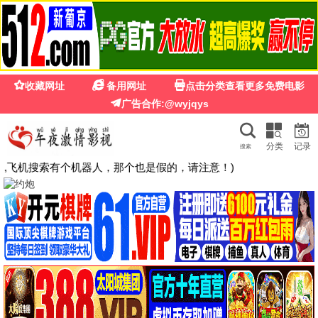
4567电影网电视剧
4567电影网电视剧 · 追剧无忧
4567推荐
高清免费
每张海报孤品唯一
电视剧·电影·综艺·动漫 —
每一张海报URL全球唯一，绝不重
复！
4567影视，追剧无忧。