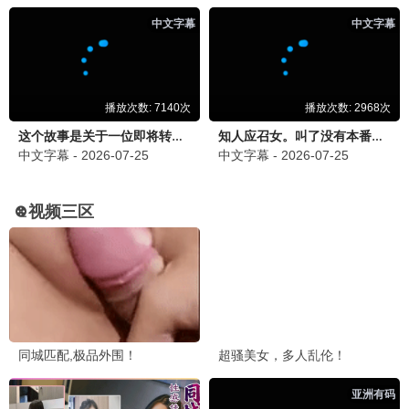
机智医生生活
申源浩 温暖群像
9.5
2020
韩剧
4567电影网·追剧无忧
🇯🇵 4567日剧专区