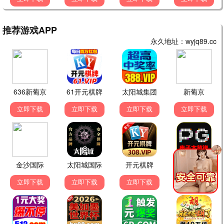
韩剧
4567电影网·追剧无忧
4567剧集
信号
时空对讲 悬疑神作
9.5
2016
韩剧